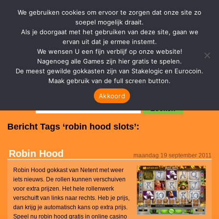
We gebruiken cookies om ervoor te zorgen dat onze site zo
soepel mogelijk draait.
Als je doorgaat met het gebruiken van deze site, gaan we
ervan uit dat je ermee instemt.
We wensen U een fijn verblijf op onze website!
Nagenoeg alle Games zijn hier gratis te spelen.
De meest gewilde gokkasten zijn van Stakelogic en Eurocoin.
Maak gebruik van de full screen button.
Akkoord
Zoeken
Bericht Tags ‘robin hood slots’:
Robin Hood
maandag 19 september 2011
Robin Hood gokkast van Netent met weer
iets nieuws. De rollen kunnen verschuiven
voor extra prijzen. Het hele rollenwerk
verschuift van links naar rechts. Heb je prijs,
dan krijg je automatisch kans op extra prijs.
Speel nu robin hood gratis in online casino