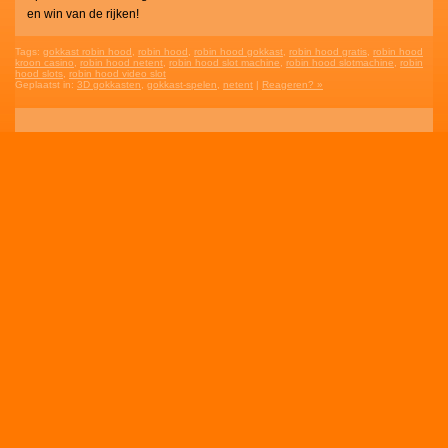
en win van de rijken!
Tags:
gokkast robin hood
,
robin hood
,
robin hood gokkast
,
robin hood gratis
,
robin hood
kroon casino
,
robin hood netent
,
robin hood slot machine
,
robin hood slotmachine
,
robin
hood slots
,
robin hood video slot
Geplaatst in:
3D gokkasten
,
gokkast-spelen
,
netent
|
Reageren? »