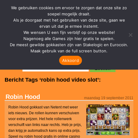
We gebruiken cookies om ervoor te zorgen dat onze site zo
soepel mogelijk draait.
Als je doorgaat met het gebruiken van deze site, gaan we
ervan uit dat je ermee instemt.
We wensen U een fijn verblijf op onze website!
Nagenoeg alle Games zijn hier gratis te spelen.
De meest gewilde gokkasten zijn van Stakelogic en Eurocoin.
Maak gebruik van de full screen button.
Akkoord
Zoeken
Bericht Tags ‘robin hood video slot’:
Robin Hood
maandag 19 september 2011
Robin Hood gokkast van Netent met weer
iets nieuws. De rollen kunnen verschuiven
voor extra prijzen. Het hele rollenwerk
verschuift van links naar rechts. Heb je prijs,
dan krijg je automatisch kans op extra prijs.
Speel nu robin hood gratis in online casino