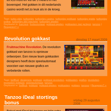
bovenspel. Het gokken in dit nederlands
casino wordt net zo leuk als in de kroeg.
Tags:
turbo play
,
turboplay
,
turboplay casino
,
turboplay gokkast
,
turboplay gratis
,
turboplay
online
,
turboplay slot machine
,
turboplay spelen
Geplaatst in:
barcrest
,
fruitautomaat
,
gokkast-spelen
,
gokkasten met jackpot
,
tanzoo
|
Reageren? »
Revolution gokkast
dinsdag 17 maart 2009
Fruitmachine Revolution.
De revolution
gokkast van tanzoo is opnieuw
ontworpen. Een nieuw team gokkasten
designers heeft deze speelautomaat
voorzien van nieuwe grafics en
verbeterde rollen.
Tags:
bellfruit
,
designers
,
gokkast
,
gokkast revolution
,
gokkasten
,
grafics
,
revolution
,
revolution gokkast
,
speelautomaat
,
tanzoo
Geplaatst in:
bellfruit
,
gokkast
,
gokkast-spelen
,
gokkasten
,
gokken
,
tanzoo
|
Reageren? »
Tanzoo iDeal stortings
vrijdag 29 augustus
bonus
2008
Betaal met iDeal bij tanzoo en krijg extra