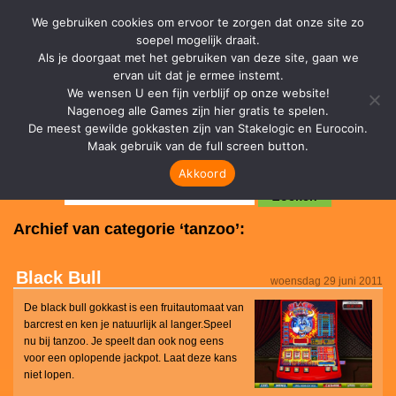
We gebruiken cookies om ervoor te zorgen dat onze site zo
soepel mogelijk draait.
Als je doorgaat met het gebruiken van deze site, gaan we
ervan uit dat je ermee instemt.
We wensen U een fijn verblijf op onze website!
Nagenoeg alle Games zijn hier gratis te spelen.
De meest gewilde gokkasten zijn van Stakelogic en Eurocoin.
Maak gebruik van de full screen button.
Akkoord
Zoeken
Archief van categorie ‘tanzoo’:
Black Bull
woensdag 29 juni 2011
De black bull gokkast is een fruitautomaat van
barcrest en ken je natuurlijk al langer.Speel
nu bij tanzoo. Je speelt dan ook nog eens
voor een oplopende jackpot. Laat deze kans
niet lopen.