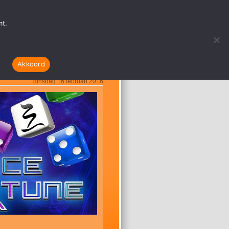
mt.
Akkoord
dinsdag 16 februari 2016