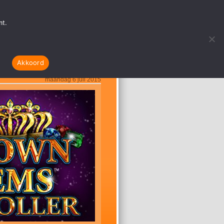
mt.
Akkoord
maandag 6 juli 2015