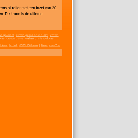
s hi-roller met een inzet van 20,
en. De kroon is de ultieme
s gokkast
,
crown gems online slot
,
crown
kkast crown gems
,
online gratis gokkast
okken
,
tablet
,
WMS Williams
|
Reageren? »