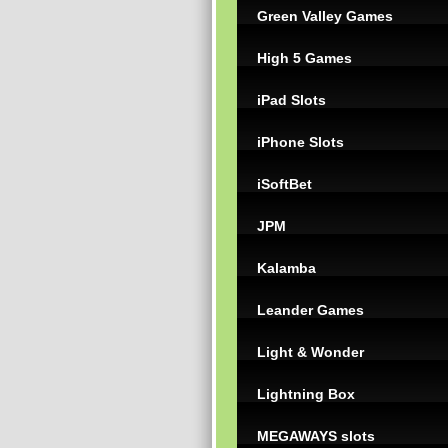
Green Valley Games
High 5 Games
iPad Slots
iPhone Slots
iSoftBet
JPM
Kalamba
Leander Games
Light & Wonder
Lightning Box
MEGAWAYS slots