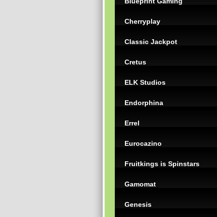
Blueprint Gaming
Cherryplay
Classic Jackpot
Cretus
ELK Studios
Endorphina
Errel
Eurocazino
Fruitkings is Spinstars
Gamomat
Genesis