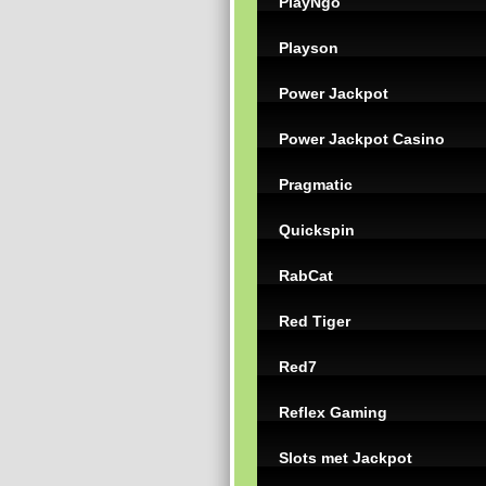
PlayNgo
Playson
Power Jackpot
Power Jackpot Casino
Pragmatic
Quickspin
RabCat
Red Tiger
Red7
Reflex Gaming
Slots met Jackpot