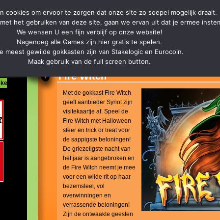
 cookies om ervoor te zorgen dat onze site zo soepel mogelijk draait.
 met het gebruiken van deze site, gaan we ervan uit dat je ermee inste
We wensen U een fijn verblijf op onze website!
Nagenoeg alle Games zijn hier gratis te spelen.
e meest gewilde gokkasten zijn van Stakelogic en Eurocoin.
Bericht Tags ‘halloween’:
Maak gebruik van de full screen button.
Fire Witch
eken
Met de gokkast Fire Witch
geeft aanbieder Synot zijn
visitekaartje af. Speel de
Fire Witch met Halloween
sfeer en trick or treat voor
de sappigste beloningen!
De griezeligste nacht van
het jaar is aangebroken en
de Fire Witch neemt je mee
voor een wilde rit op haar
bezemsteel, vol
overwinningen en
verrassende beloningen!
Zijn de ontwaakte geesten