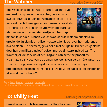
The Watcher
woensdag 9 oktober 2024
The Watcher is de nieuwste gokkast dat gaat over
een rustig dorp waar The Watcher, het oeroude
kwaad ontwaakt uit zijn eeuwenlange slaap. Hij is
versierd met talloze ogen en kronkelende tentakels.
Dit monster bezit een jonge vrouw en gebruikt haar
als medium om het verlaten kerkje van het dorp
binnen te dringen. Binnen voelen twee doorgewinterde priesters de
groeiende duisternis en blijven vastberaden tegenover het naderende
kwaad staan. De priesters, gewapend met heilige relikwieën en gesterkt
door hun onwrikbare geloof, botsen met de sinistere invloed van The
Watcher, en de kerk wordt een slagveld van hemelse proporties.
Naarmate de invloed van de demon toeneemt, valt de barrière tussen de
werelden weg, waardoor rijkdom en schatten van onnatuurlijke
proporties meekomen. Verzamel jij deze bovennatuurlijke beloningen en
alles wat daarbij hoort?
Tags:
kerk
,
kwaad
,
monster
,
tentakels
Geplaatst in:
Buy Bonus
,
Jackpot
,
Stake Logic
,
Super Stake
|
Reageren? »
Hot Chilly Fest
zaterdag 21 september 2024
Bereid je voor om te feesten met de Hot Chilli Fest