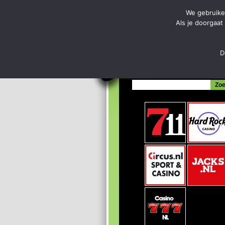
We gebruiken
Als je doorgaat
D
Zo