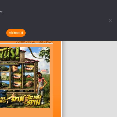
mt.
lot’:
Akkoord
donderdag 27 maart 2014