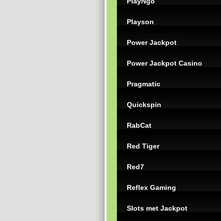
PlayNgo
Playson
Power Jackpot
Power Jackpot Casino
Pragmatic
Quickspin
RabCat
Red Tiger
Red7
Reflex Gaming
Slots met Jackpot