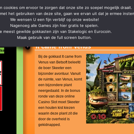
 cookies om ervoor te zorgen dat onze site zo soepel mogelijk draait.
 met het gebruiken van deze site, gaan we ervan uit dat je ermee inste
We wensen U een fijn verblijf op onze website!
Nagenoeg alle Games zijn hier gratis te spelen.
e meest gewilde gokkasten zijn van Stakelogic en Eurocoin.
Bericht Tags ‘it came from venus free s
Maak gebruik van de full screen button.
It came from Venus
eken
Bij de gokkast It came from
Venus van Betsoft beleefd
de boer Skeeter een
bijzonder avontuur. Vanuit
de ruimte, van Venus, komt
een bijzondere plant
neergedaald. In de bonus
ronde van deze online
Casino Slot moet Skeeter
een houten kist kiezen
waarin deze plant zit die
door de overheid is
gekidnapped.