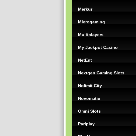
Merkur
Microgaming
Multiplayers
My Jackpot Casino
NetEnt
Nextgen Gaming Slots
Nolimit City
Novomatic
Omni Slots
Pariplay