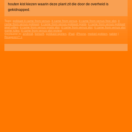
houten kist kiezen waarin deze plant zit die door de overheid is
gekidnapped.
Tags:
gokkast it came from venus
,
it came from venus
,
it came from venus free slot
,
it
came from venus gokkast
,
it came from venus gokkast gratis
,
it came from venus gokkast
spel uitleg
,
it came from venus gratis slot
,
it came from venus slot
,
it came from venus slot
game rules
,
it came from venus slot review
Geplaatst in:
android
,
betsoft
,
gokkast-spelen
,
iPad
,
iPhone
,
mobiel gokken
,
tablet
|
Reageren? »