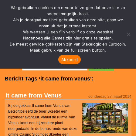
We gebruiken cookies om ervoor te zorgen dat onze site zo
soepel mogelijk draait.
Als je doorgaat met het gebruiken van deze site, gaan we
ervan uit dat je ermee instemt.
We wensen U een fijn verblijf op onze website!
Nagenoeg alle Games zijn hier gratis te spelen.
De meest gewilde gokkasten zijn van Stakelogic en Eurocoin.
Maak gebruik van de full screen button.
Akkoord
Zoeken
Bericht Tags ‘it came from venus’:
It came from Venus
donderdag 27 maart 2014
Bij de gokkast It came from Venus van
Betsoft beleefd de boer Skeeter een
bijzonder avontuur. Vanuit de ruimte, van
Venus, komt een bijzondere plant
neergedaald. In de bonus ronde van deze
online Casino Slot moet Skeeter een