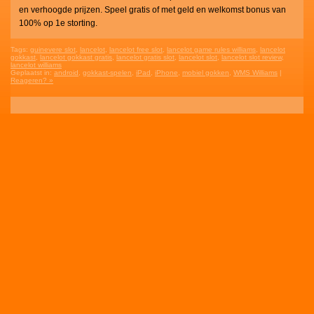
en verhoogde prijzen. Speel gratis of met geld en welkomst bonus van
100% op 1e storting.
Tags:
guinevere slot
,
lancelot
,
lancelot free slot
,
lancelot game rules williams
,
lancelot
gokkast
,
lancelot gokkast gratis
,
lancelot gratis slot
,
lancelot slot
,
lancelot slot review
,
lancelot williams
Geplaatst in:
android
,
gokkast-spelen
,
iPad
,
iPhone
,
mobiel gokken
,
WMS Williams
|
Reageren? »