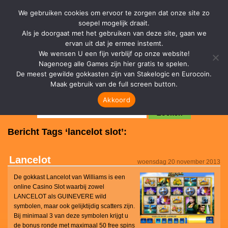
We gebruiken cookies om ervoor te zorgen dat onze site zo
soepel mogelijk draait.
Als je doorgaat met het gebruiken van deze site, gaan we
ervan uit dat je ermee instemt.
We wensen U een fijn verblijf op onze website!
Nagenoeg alle Games zijn hier gratis te spelen.
De meest gewilde gokkasten zijn van Stakelogic en Eurocoin.
Maak gebruik van de full screen button.
Akkoord
Zoeken
Bericht Tags ‘lancelot slot’:
Lancelot
woensdag 20 november 2013
De gokkast Lancelot van Williams is een
online Casino Slot waarbij zowel
LANCELOT als GUINEVERE wild
symbolen, maar ook gelijktijdig scatters zijn.
Bij minimaal 3 van deze symbolen krijgt u
de bonus ronde met maximaal 50 free spins