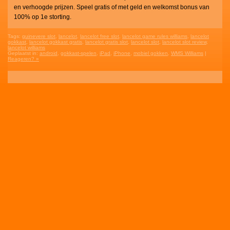
en verhoogde prijzen. Speel gratis of met geld en welkomst bonus van
100% op 1e storting.
Tags:
guinevere slot
,
lancelot
,
lancelot free slot
,
lancelot game rules williams
,
lancelot
gokkast
,
lancelot gokkast gratis
,
lancelot gratis slot
,
lancelot slot
,
lancelot slot review
,
lancelot williams
Geplaatst in:
android
,
gokkast-spelen
,
iPad
,
iPhone
,
mobiel gokken
,
WMS Williams
|
Reageren? »