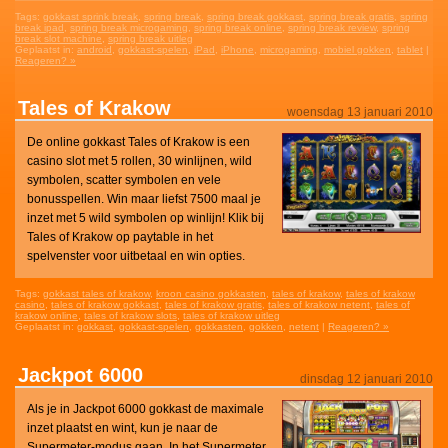
Tags:
gokkast sprink break
,
spring break
,
spring break gokkast
,
spring break gratis
,
spring
break ipad
,
spring break microgaming
,
spring break online
,
spring break review
,
spring
break slot machine
,
spring break uitleg
Geplaatst in:
android
,
gokkast-spelen
,
iPad
,
iPhone
,
microgaming
,
mobiel gokken
,
tablet
|
Reageren? »
Tales of Krakow
woensdag 13 januari 2010
De online gokkast Tales of Krakow is een
casino slot met 5 rollen, 30 winlijnen, wild
symbolen, scatter symbolen en vele
bonusspellen. Win maar liefst 7500 maal je
inzet met 5 wild symbolen op winlijn! Klik bij
Tales of Krakow op paytable in het
spelvenster voor uitbetaal en win opties.
Tags:
gokkast tales of krakow
,
kroon casino gokkasten
,
tales of krakow
,
tales of krakow
casino
,
tales of krakow gokkast
,
tales of krakow gratis
,
tales of krakow netent
,
tales of
krakow online
,
tales of krakow slots
,
tales of krakow uitleg
Geplaatst in:
gokkast
,
gokkast-spelen
,
gokkasten
,
gokken
,
netent
|
Reageren? »
Jackpot 6000
dinsdag 12 januari 2010
Als je in Jackpot 6000 gokkast de maximale
inzet plaatst en wint, kun je naar de
Supermeter-modus gaan. In het Supermeter