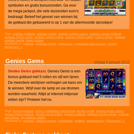
symbolen en gratis bonusronden. Ga voor
de mega jackpot, die vele duizenden euro's
bedraagt. Beleef het gevoel van winnen bij
de gokkast die gebaseerd is op 1 van de allermooiste sprookjes!
Tags:
arabian gokkast
,
arabian nights
,
arabian nights casino
,
arabian nights gokkast
,
arabian nights gratis
,
arabian nights online
,
arabian nights uitleg
,
casino kroon
,
gokkast
arabian nights
,
kroon casino
Geplaatst in:
gokkast
,
gokkast-spelen
,
gokkasten
,
gokkasten met jackpot
,
netent
|
Reageren? »
Genies Gems
vrijdag 8 januari 2010
Genies Gems gokkast.
Genies Gems is een
bonus gokkast met 5 rollen en vijf win lijnen.
De meerdere winlijnen verhogen uw kans om
te winnen. Wrijf over de lamp en uw dromen
worden waarheid. Altijd al internet miljonair
willen zijn? Probeer het nu.
Tags:
bonus gokkast
,
casino gokkasten met bonus
,
genies gems
,
genies gems casino
,
genies gems gokkast
,
genies gems online
,
genies gokkast
,
gokkast genies gems
,
gokkast
met bonus
,
my jackpot casino
Geplaatst in:
gokkast
,
gokkast-spelen
,
gokkasten
,
gokken
,
microgaming
|
Reageren? »