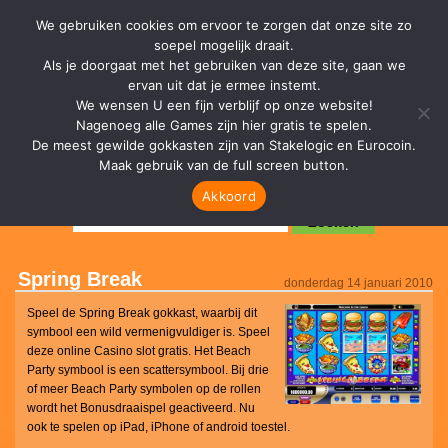
We gebruiken cookies om ervoor te zorgen dat onze site zo
soepel mogelijk draait.
Als je doorgaat met het gebruiken van deze site, gaan we
ervan uit dat je ermee instemt.
We wensen U een fijn verblijf op onze website!
Nagenoeg alle Games zijn hier gratis te spelen.
De meest gewilde gokkasten zijn van Stakelogic en Eurocoin.
Maak gebruik van de full screen button.
Akkoord
Zoeken
Spring Break
donderdag 14 januari 2010
Speel de Spring Break gokkast, waarbij dit
symbool een wild vermenigvuldiger is. Speel
deze online Casino slot gratis. Het Beach
Party symbool is een scattersymbool. Bij drie
of meer Beach Party symbolen op de rollen
wordt het Bonusdraaispel geactiveerd. Nu
ook te spelen op iPad, iPhone of android toestel.