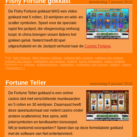
Fishy Fortune gokkast
donderdag 7 januari 2010
De Fishy Fortune gokkast WAS een video
gokkast met 5 rollen, 10 winlijnen en wild- en
scatter symbolen. Speel voor de speciale
rapid fire jackpot, die vliegensvlug omhoog
loopt. In china brengen vissen tijdens het
gokken geluk. Netent heeft dit spel
uitgeschakeld en de Jackpot verhuist naar de
Cosmic Fortune
.
Tags:
fishy fortune
,
fishy fortune gokkast
,
gokkast fishy fortune
,
gokkast met jackpot
,
gokkast met vissen
,
gokkasten met jackpot
,
jackpot
,
kroon gokkasten
,
vissen gokkast
Geplaatst in:
gokkast
,
gokkast-spelen
,
gokkasten
,
gokkasten met jackpot
,
gokken
,
netent
|
Reageren? »
Fortune Teller
woensdag 6 januari 2010
De Fortune Teller gokkast is een online
casino slot met verschillende muntwaarden
en 5 rollen en 30 winlijnen. Daarnaast heeft
deze speelautomaat van netent casino onder
andere scatterwinst, free spins, wild
jokersymbolen en tarotkaarten bonusspel.
Wil je toekomst voorspellen? Speel dan op deze formidabele gokkast
met de software van Net entertainment.